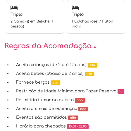
Triplo
Triplo
2 Cama (s) em Beliche (1
1 Colchão (ões) / Futón
pessoa)
indiv.
Regras da Acomodação
Aceita crianças (de 2 até 12 anos)
sim
Aceita bebês (abaixo de 2 anos)
sim
Fornece berços
sim
Restrição de Idade Mínima para Fazer Reserva
18
Permitido fumar no quarto
não
Aceita animais de estimação
não
Eventos são permitidos
não
Horário para chegadas
15:00 - 22:00