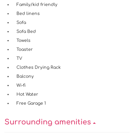
Family/kid friendly
Bed linens
Sofa
Sofa Bed
Towels
Toaster
TV
Clothes Drying Rack
Balcony
Wi-fi
Hot Water
Free Garage 1
Surrounding amenities