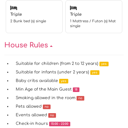
Triple
Triple
2 Bunk bed (s) single
1 Mattress / Futon (s) Mat
single
House Rules
Suitable for children (from 2 to 12 years)
yes
Suitable for infants (under 2 years)
yes
Baby cribs available
yes
Min Age of the Main Guest
18
Smoking allowed in the room
no
Pets allowed
no
Events allowed
no
Check-in hours
15:00 - 22:00