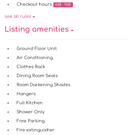
Checkout hours
6:00 - 11:00
see all rules
Listing amenities
Ground Floor Unit
Air Conditioning
Clothes Rack
Dining Room Seats
Room Darkening Shades
Hangers
Full Kitchen
Shower Only
Free Parking
Fire extinguisher