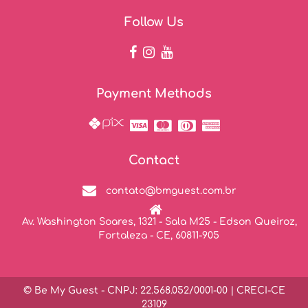
Follow Us
Payment Methods
Contact
contato@bmguest.com.br
Av. Washington Soares, 1321 - Sala M25 - Edson Queiroz,
Fortaleza - CE, 60811-905
© Be My Guest - CNPJ: 22.568.052/0001-00 | CRECI-CE
23109