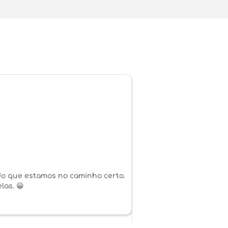
ando que estamos no caminho certo.
Eu particularmente
las. 😀
mercado. É organizada
momento, esto