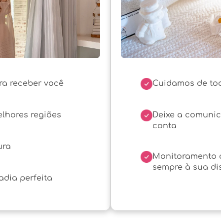
ra receber você
Cuidamos de tod
elhores regiões
Deixe a comuni
conta
ura
Monitoramento d
sempre à sua di
dia perfeita