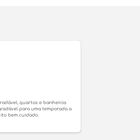
radável, quartos e banheiros
Apartamento excelente, 
agradável para uma temporada a
de 400 metros da praia 
uito bem cuidado.
incrível, com várias 
24h que salvou em