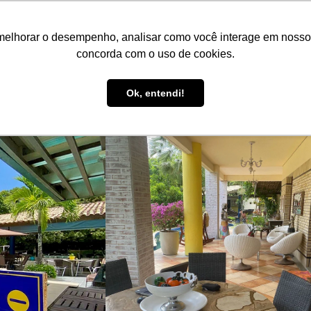
PT
R$ BRL
melhorar o desempenho, analisar como você interage em nosso sit
Reserve aqui!
Anuncie seu imóvel!
Be Guide
Be Se
concorda com o uso de cookies.
Suporte ao Hóspede
Ok, entendi!