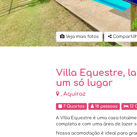
Veja mais fotos
Compartil
Villa Equestre, l
um só lugar
, Aquiraz
7 Quartos
18 pessoas
12 
A Villa Equestre é uma casa totalm
completa e com uma área de lazer s
Nossa acomodação é ideal para gran