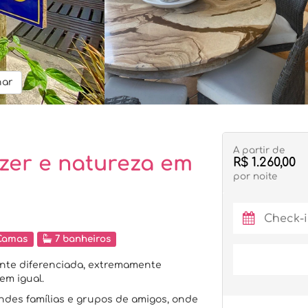
har
A partir de
azer e natureza em
R$ 1.260,00
por noite
Camas
7 banheiros
ente diferenciada, extremamente
em igual.
des famílias e grupos de amigos, onde