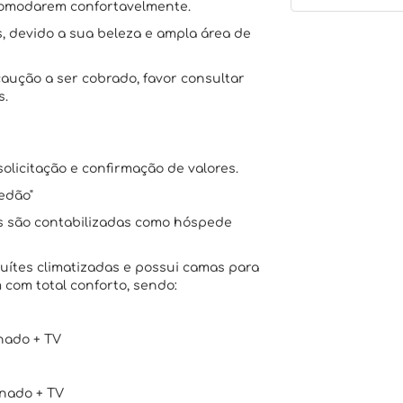
comodarem confortavelmente.
, devido a sua beleza e ampla área de
aução a ser cobrado, favor consultar
s.
olicitação e confirmação de valores.
redão"
os são contabilizadas como hóspede
suítes climatizadas e possui camas para
 com total conforto, sendo:
nado + TV
onado + TV