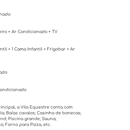
onado
eiro + Ar Condicionado + TV
til + 1 Cama Infantil + Frigobar + Ar
nado
 Condicionado
incipal, a Vila Equestre conta com
la; Baías cavalos; Casinha de bonecas;
nd; Piscina grande; Sauna;
; Forno para Pizza, etc.