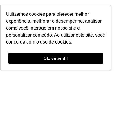
Utilizamos cookies para oferecer melhor
experiência, melhorar o desempenho, analisar
Insira a senha para acessar a minuta do contrato:
como você interage em nosso site e
personalizar conteúdo. Ao utilizar este site, você
Acessar
concorda com o uso de cookies.
Apto 2314D
Ok, entendi!
# **Apto 2314 BL D - Beach Living**
## Sobre a Be My Guest ✌🏼
Olá, guest! Somos a Be My Guest, a solução mais cool e
inovadora para você se sentir em casa enquanto vive
suas aventuras por aí. Como especialistas em aluguel
por temporada, oferecemos cantinhos temporários
ultraconfortáveis, ideais para explorar novos lugares e
criar memórias incríveis. Então, relaxe e aproveite,