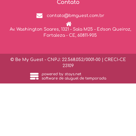
Contato
contato@bmguest.com.br
Av. Washington Soares, 1321 - Sala M25 - Edson Queiroz,
Fortaleza - CE, 60811-905
© Be My Guest - CNPJ: 22.568.052/0001-00 | CRECI-CE
23109
powered by
stays.net
software de aluguel de temporada