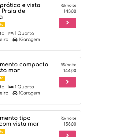
prático e vista
R$/noite
 Praia de
143,00
a
to
to
1 Quarto
eiro
1Garagem
mento compacto
R$/noite
sta mar
144,00
to
to
1 Quarto
eiro
1Garagem
mento tipo
R$/noite
 com vista mar
158,00
to