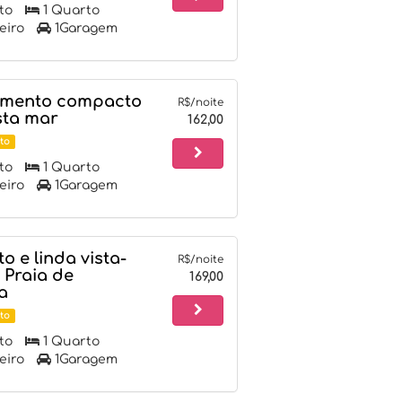
to
1 Quarto
eiro
1Garagem
mento compacto
R$/noite
sta mar
162,00
to
to
1 Quarto
eiro
1Garagem
o e linda vista-
R$/noite
 Praia de
169,00
a
to
to
1 Quarto
eiro
1Garagem