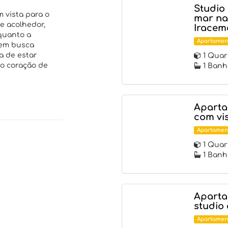
Studio 
 vista para o
mar na
e acolhedor,
Iracem
 quanto a
Apartamen
uem busca
a de estar
1 Quar
o coração de
1 Banh
Aparta
com vi
Apartamen
1 Quar
1 Banh
Aparta
studio
Apartamen