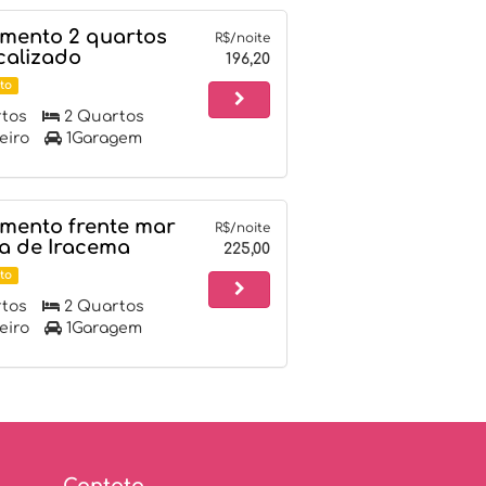
mento 2 quartos
R$/noite
calizado
196,20
to
tos
2 Quartos
eiro
1Garagem
mento frente mar
R$/noite
ia de Iracema
225,00
to
tos
2 Quartos
eiro
1Garagem