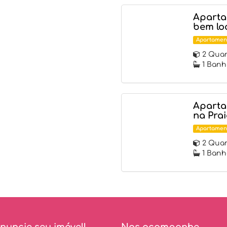
Aparta
bem lo
Apartamen
2 Quar
1 Banh
Aparta
na Pra
Apartamen
2 Quar
1 Banh