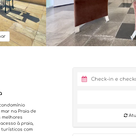
har
a
 condomínio
a mar na Praia de
Atu
s melhores
 acesso à praia,
 turísticos com