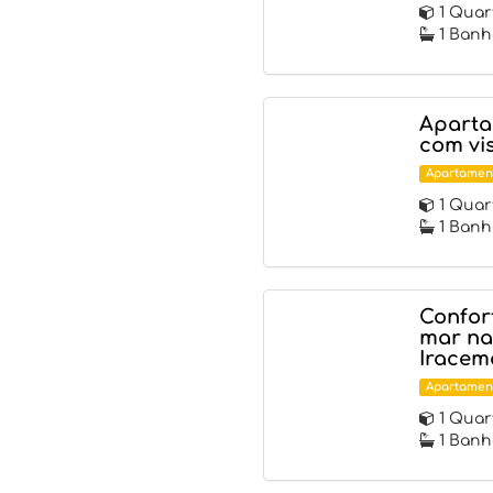
1 Quar
1 Banh
Aparta
com vi
Apartamen
1 Quar
1 Banh
Confort
mar na
Iracem
Apartamen
1 Quar
1 Banh