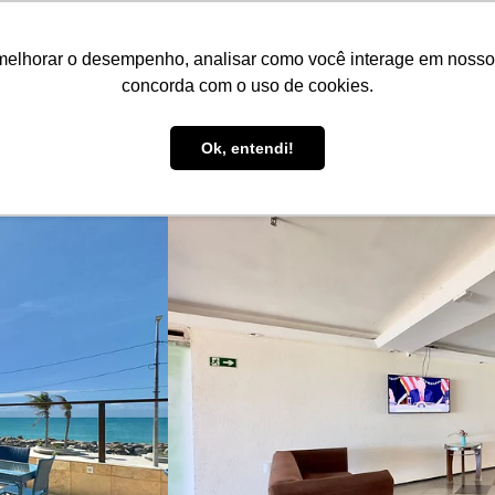
PT
R$ BRL
melhorar o desempenho, analisar como você interage em nosso sit
Reserve aqui!
Anuncie seu imóvel!
Be Guide
Be Se
concorda com o uso de cookies.
Suporte ao Hóspede
Ok, entendi!