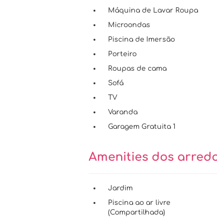
Máquina de Lavar Roupa
Microondas
Piscina de Imersão
Porteiro
Roupas de cama
Sofá
TV
Varanda
Garagem Gratuita 1
Amenities dos arred
Jardim
Piscina ao ar livre
(Compartilhada)