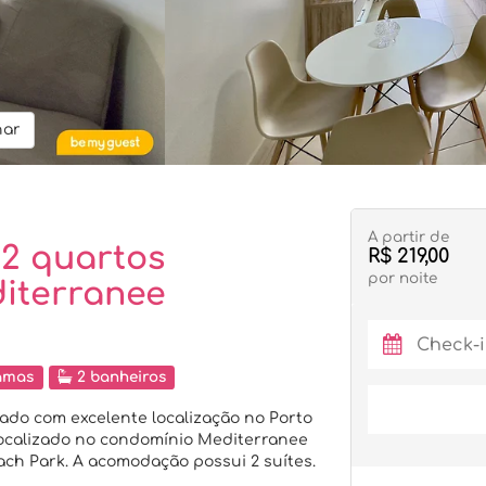
har
A partir de
2 quartos
R$ 219,00
por noite
iterranee
amas
2 banheiros
do com excelente localização no Porto
localizado no condomínio Mediterranee
ach Park. A acomodação possui 2 suítes.