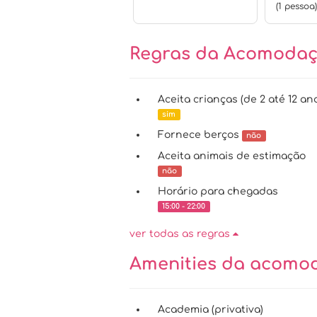
(1 pessoa)
Regras da Acomoda
Aceita crianças (de 2 até 12 an
sim
Fornece berços
não
Aceita animais de estimação
não
Horário para chegadas
15:00 - 22:00
ver todas as regras
Amenities da acom
Academia (privativa)