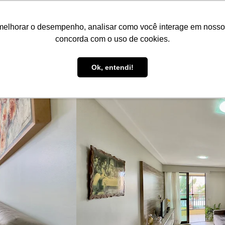
PT
R$ BRL
melhorar o desempenho, analisar como você interage em nosso sit
Reserve aqui!
Anuncie seu imóvel!
Be Guide
Be Se
concorda com o uso de cookies.
Suporte ao Hóspede
Ok, entendi!