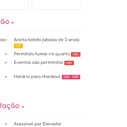
ção
os)
Aceita bebês (abaixo de 2 anos)
sim
Permitido fumar no quarto
não
Eventos são permitidos
não
Horário para checkout
6:00 - 11:00
odação
Acessível por Elevador