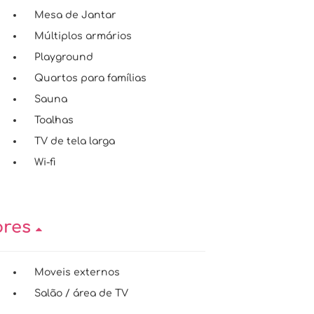
Mesa de Jantar
Múltiplos armários
Playground
Quartos para famílias
Sauna
Toalhas
TV de tela larga
Wi-fi
ores
Moveis externos
Salão / área de TV