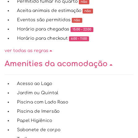
Permitido fumar no quarto
não
Aceita animais de estimação
não
Eventos são permitidos
não
Horário para chegadas
15:00 - 22:00
Horário para checkout
6:00 - 11:00
ver todas as regras
Amenities da acomodação
Acesso ao Lago
Jardim ou Quintal
Piscina com Lado Raso
Piscina de Imersão
Papel Higiênico
Sabonete de corpo