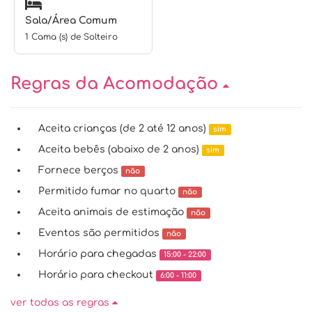
Sala/Área Comum
1 Cama (s) de Solteiro
Regras da Acomodação
Aceita crianças (de 2 até 12 anos)
sim
Aceita bebês (abaixo de 2 anos)
sim
Fornece berços
não
Permitido fumar no quarto
não
Aceita animais de estimação
não
Eventos são permitidos
não
Horário para chegadas
15:00 - 22:00
Horário para checkout
6:00 - 11:00
ver todas as regras