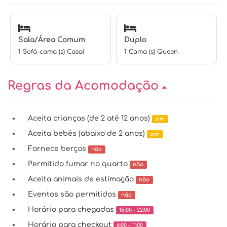
Sala/Área Comum
Duplo
1 Sofá-cama (s) Casal
1 Cama (s) Queen
Regras da Acomodação
Aceita crianças (de 2 até 12 anos)
sim
Aceita bebês (abaixo de 2 anos)
sim
Fornece berços
não
Permitido fumar no quarto
não
Aceita animais de estimação
não
Eventos são permitidos
não
Horário para chegadas
15:00 - 22:00
Horário para checkout
6:00 - 11:00