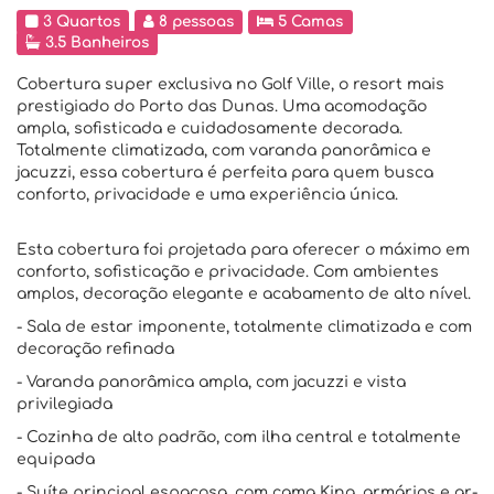
3 Quartos
8 pessoas
5 Camas
3.5 Banheiros
Cobertura super exclusiva no Golf Ville, o resort mais
prestigiado do Porto das Dunas. Uma acomodação
ampla, sofisticada e cuidadosamente decorada.
Totalmente climatizada, com varanda panorâmica e
jacuzzi, essa cobertura é perfeita para quem busca
conforto, privacidade e uma experiência única.
Esta cobertura foi projetada para oferecer o máximo em
conforto, sofisticação e privacidade. Com ambientes
amplos, decoração elegante e acabamento de alto nível.
- Sala de estar imponente, totalmente climatizada e com
decoração refinada
- Varanda panorâmica ampla, com jacuzzi e vista
privilegiada
- Cozinha de alto padrão, com ilha central e totalmente
equipada
- Suíte principal espaçosa, com cama King, armários e ar-