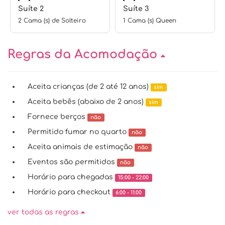
Suíte 2
Suíte 3
2 Cama (s) de Solteiro
1 Cama (s) Queen
Regras da Acomodação
Aceita crianças (de 2 até 12 anos)
sim
Aceita bebês (abaixo de 2 anos)
sim
Fornece berços
não
Permitido fumar no quarto
não
Aceita animais de estimação
não
Eventos são permitidos
não
Horário para chegadas
15:00 - 22:00
Horário para checkout
6:00 - 11:00
ver todas as regras