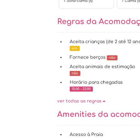
1 Sofá-cama (s)
1 Cama (
Regras da Acomoda
Aceita crianças (de 2 até 12 an
sim
Fornece berços
não
Aceita animais de estimação
não
Horário para chegadas
15:00 - 22:00
ver todas as regras
Amenities da acom
Acesso à Praia