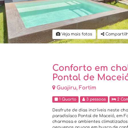
Veja mais fotos
Compartil
Conforto em cha
Pontal de Macei
Guajiru, Fortim
1 Quarto
3 pessoas
2 Ca
Desfrute de dias incríveis neste ch
paradisíaco Pontal de Maceió, em Fo
charmosa e ambientes climatizados, 
pequenos grupos em busca de confo