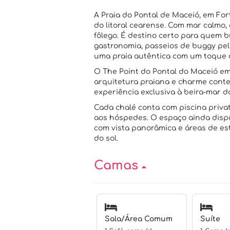
A Praia do Pontal de Maceió, em Fo
do litoral cearense. Com mar calmo, a
fôlego. É destino certo para quem 
gastronomia, passeios de buggy pel
uma praia autêntica com um toque d
O The Point do Pontal do Maceió em
arquitetura praiana e charme con
experiência exclusiva à beira-mar d
Cada chalé conta com piscina privat
aos hóspedes. O espaço ainda dispõ
com vista panorâmica e áreas de est
do sol.
Camas
Sala/Área Comum
Suíte