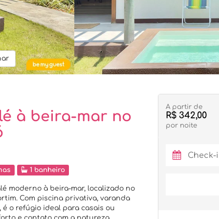
har
A partir de
lé à beira-mar no
R$ 342,00
por noite
ó
mas
1 banheiro
alé moderno à beira-mar, localizado no
rtim. Com piscina privativa, varanda
é o refúgio ideal para casais ou
rto e contato com a natureza.