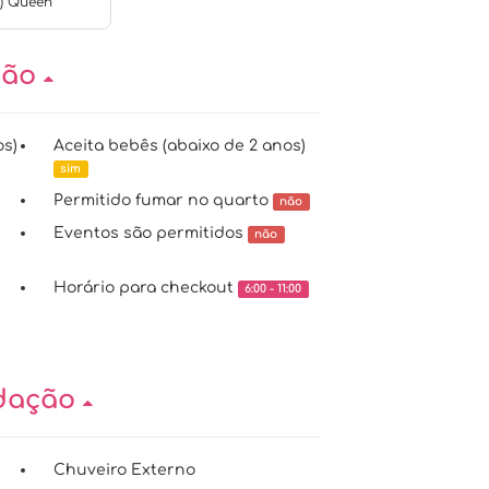
s) Queen
ção
os)
Aceita bebês (abaixo de 2 anos)
sim
Permitido fumar no quarto
não
Eventos são permitidos
não
Horário para checkout
6:00 - 11:00
odação
Chuveiro Externo