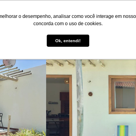
PT
R$ BRL
melhorar o desempenho, analisar como você interage em nosso sit
Reserve aqui!
Anuncie seu imóvel!
Be Guide
Be Se
concorda com o uso de cookies.
Suporte ao Hóspede
Ok, entendi!