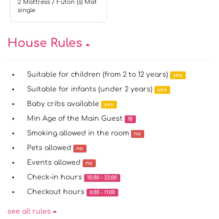
2 Mattress / Futon (s) Mat
single
House Rules
Suitable for children (from 2 to 12 years)
yes
Suitable for infants (under 2 years)
yes
Baby cribs available
yes
Min Age of the Main Guest
18
Smoking allowed in the room
no
Pets allowed
no
Events allowed
no
Check-in hours
15:00 - 22:00
Checkout hours
6:00 - 11:00
see all rules