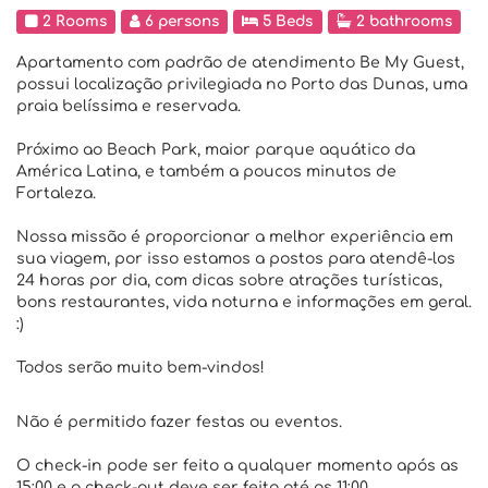
2 Rooms
6 persons
5 Beds
2 bathrooms
Apartamento com padrão de atendimento Be My Guest,
possui localização privilegiada no Porto das Dunas, uma
praia belíssima e reservada.
Próximo ao Beach Park, maior parque aquático da
América Latina, e também a poucos minutos de
Fortaleza.
Nossa missão é proporcionar a melhor experiência em
sua viagem, por isso estamos a postos para atendê-los
24 horas por dia, com dicas sobre atrações turísticas,
bons restaurantes, vida noturna e informações em geral.
:)
Todos serão muito bem-vindos!
Não é permitido fazer festas ou eventos.
O check-in pode ser feito a qualquer momento após as
15:00 e o check-out deve ser feito até as 11:00.