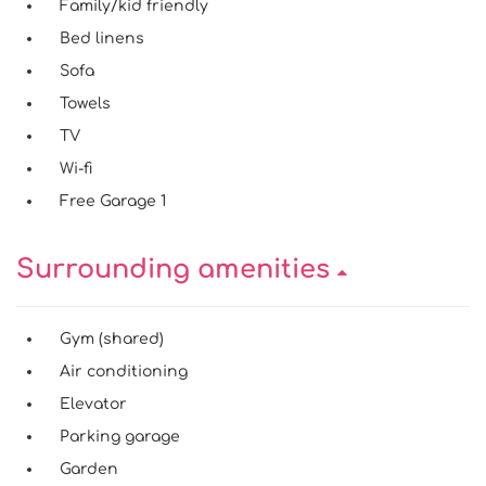
Family/kid friendly
Bed linens
Sofa
Towels
TV
Wi-fi
Free Garage 1
Surrounding amenities
Gym (shared)
Air conditioning
Elevator
Parking garage
Garden