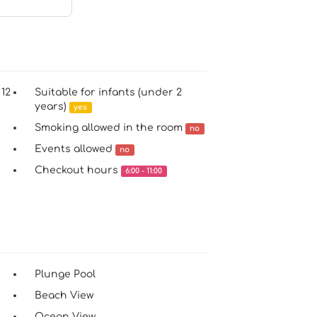
 12
Suitable for infants (under 2
years)
yes
Smoking allowed in the room
no
Events allowed
no
Checkout hours
6:00 - 11:00
Plunge Pool
Beach View
Ocean View