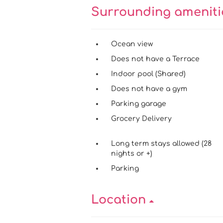
Surrounding amenit
Ocean view
Does not have a Terrace
Indoor pool (Shared)
Does not have a gym
Parking garage
Grocery Delivery
Long term stays allowed (28
nights or +)
Parking
Location