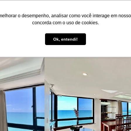
EN
R$ BRL
melhorar o desempenho, analisar como você interage em nosso sit
Book here!
List your property!
Be Guide
Be Select
concorda com o uso de cookies.
Guest Support
Ok, entendi!