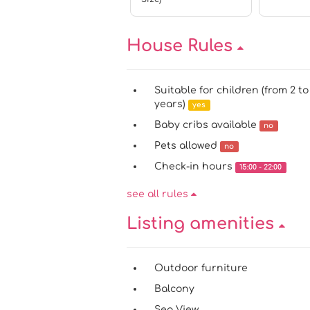
House Rules
Suitable for children (from 2 to
years)
yes
Baby cribs available
no
Pets allowed
no
Check-in hours
15:00 - 22:00
see all rules
Listing amenities
Outdoor furniture
Balcony
Sea View