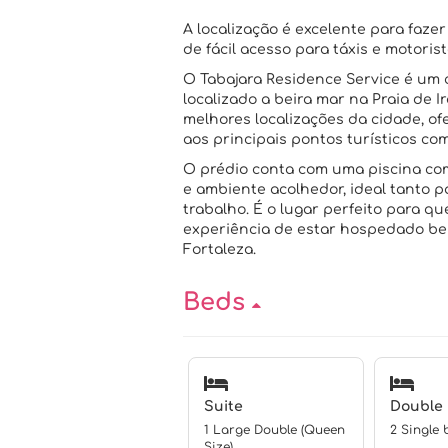
A localização é excelente para fazer
de fácil acesso para táxis e motorist
O Tabajara Residence Service é um c
localizado a beira mar na Praia de 
melhores localizações da cidade, ofe
aos principais pontos turísticos co
O prédio conta com uma piscina com
e ambiente acolhedor, ideal tanto p
trabalho. É o lugar perfeito para q
experiência de estar hospedado be
Fortaleza.
Beds
Suite
Double
1 Large Double (Queen
2 Single b
Size)