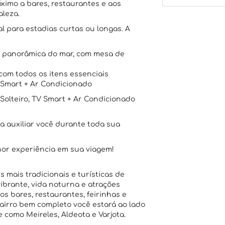
óximo a bares, restaurantes e aos
aleza.
l para estadias curtas ou longas. A
a panorâmica do mar, com mesa de
 com todos os itens essenciais
 Smart + Ar Condicionado
olteiro, TV Smart + Ar Condicionado
a auxiliar você durante toda sua
hor experiência em sua viagem!
 mais tradicionais e turísticas de
vibrante, vida noturna e atrações
os bares, restaurantes, feirinhas e
bairro bem completo você estará ao lado
 como Meireles, Aldeota e Varjota.