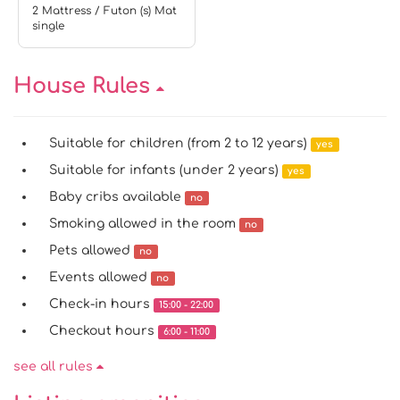
2 Mattress / Futon (s) Mat
single
House Rules
Suitable for children (from 2 to 12 years)
yes
Suitable for infants (under 2 years)
yes
Baby cribs available
no
Smoking allowed in the room
no
Pets allowed
no
Events allowed
no
Check-in hours
15:00 - 22:00
Checkout hours
6:00 - 11:00
see all rules