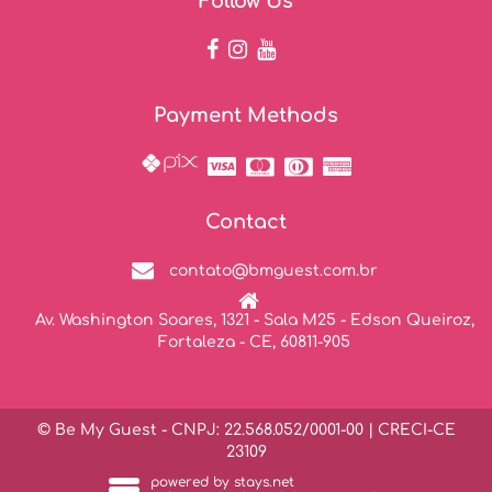
Follow Us
Payment Methods
Contact
contato@bmguest.com.br
Av. Washington Soares, 1321 - Sala M25 - Edson Queiroz,
Fortaleza - CE, 60811-905
© Be My Guest - CNPJ: 22.568.052/0001-00 | CRECI-CE
23109
powered by
stays.net