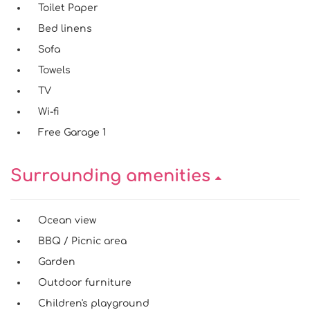
Toilet Paper
Bed linens
Sofa
Towels
TV
Wi-fi
Free Garage 1
Surrounding amenities
Ocean view
BBQ / Picnic area
Garden
Outdoor furniture
Children's playground