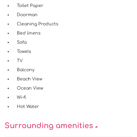
Toilet Paper
Doorman
Cleaning Products
Bed linens
Sofa
Towels
TV
Balcony
Beach View
Ocean View
Wi-fi
Hot Water
Surrounding amenities