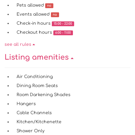
Pets allowed
no
Events allowed
no
Check-in hours
15:00 - 22:00
Checkout hours
6:00 - 11:00
see all rules
Listing amenities
Air Conditioning
Dining Room Seats
Room Darkening Shades
Hangers
Cable Channels
Kitchen/Kitchenette
Shower Only