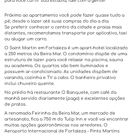
para você curtir sua estadia, fale com a gente!
Próximo ao apartamento você pode fazer quase tudo a
pé, desde o lazer até suas compras do dia a dia.
Se preferir conhecer o centro da cidade e praias mais
distantes, recomendamos transporte por aplicativo, taxi
ou alugar um carro.
O Saint Martin em Fortaleza é um apart-hotel localizado
a 250 metros da Beira Mar. O condomínio dispõe de uma
estrutura de lazer para você relaxar na piscina, sauna
ou academia. Os quartos são bem iluminados e
possuem ar-condicionado. As unidades dispõem de
varanda, cozinha e TV a cabo. O banheiro privativo
inclui chuveiro quente.
No prédio há restaurante O Banquete, com café da
manhã servido diariamente (pago) e excelentes opções
de pratos.
A renomada Feirinha da Beira Mar, um mercado de
artesanato, fica a 750 m do Tulip Inn e você vai encontrar
muitas opções gastronômicas nos arredores. O
Aeroporto Internacional de Fortaleza - Pinto Martins