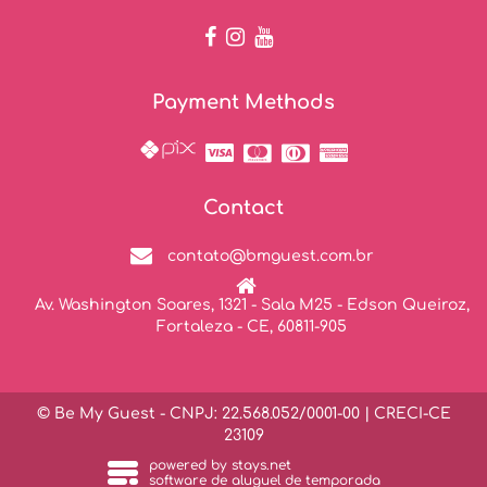
Payment Methods
Contact
contato@bmguest.com.br
Av. Washington Soares, 1321 - Sala M25 - Edson Queiroz,
Fortaleza - CE, 60811-905
© Be My Guest - CNPJ: 22.568.052/0001-00 | CRECI-CE
23109
powered by
stays.net
software de aluguel de temporada