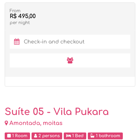
From
R$ 495,00
per night
Suíte 05 - Vila Pukara
Amontada, moitas
1 Room
2 persons
1 Bed
1 bathroom