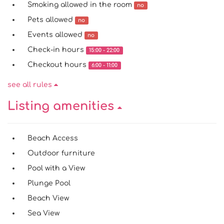
Smoking allowed in the room
no
Pets allowed
no
Events allowed
no
Check-in hours
15:00 - 22:00
Checkout hours
6:00 - 11:00
see all rules
Listing amenities
Beach Access
Outdoor furniture
Pool with a View
Plunge Pool
Beach View
Sea View