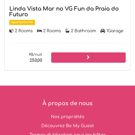
Linda Vista Mar no VG Fun da Praia do
Futuro
Apartamento
2 Rooms
2 Rooms
2 Bathroom
1Garage
R$/nuit
250,00
À propos de nous
Nos propriétés
Découvrez Be My Guest
Termes d'utilisation pour les hôtes