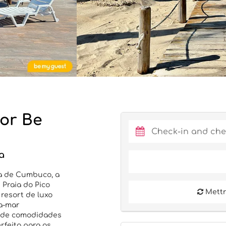
or Be
a
da de Cumbuco, a
Praia do Pico
Mettre
resort de luxo
ra-mar
 de comodidades
erfeito para os