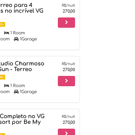
érreo para 4
R$/nuit
 no incrível VG
270,00
to
1 Room
room
1Garage
tudio Charmoso
R$/nuit
un - Terreo
270,00
to
1 Room
room
1Garage
 Completo no VG
R$/nuit
sort por Be My
270,00