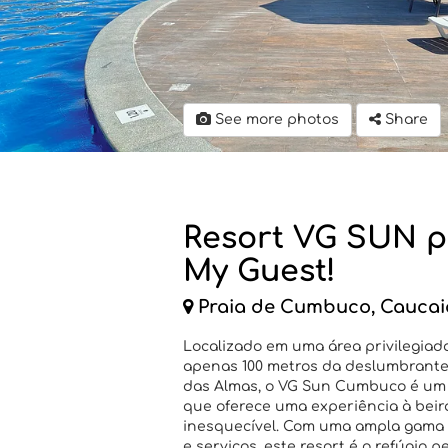
See more photos
Share
Resort VG SUN p
My Guest!
Praia de Cumbuco, Caucai
Localizado em uma área privilegia
apenas 100 metros da deslumbrante 
das Almas, o VG Sun Cumbuco é um 
que oferece uma experiência à bei
inesquecível. Com uma ampla gama
e serviços, este resort é o refúgio p