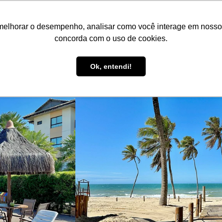
FR
R$ BRL
melhorar o desempenho, analisar como você interage em nosso sit
Réservez ici !
Annoncez votre bien !
Be Guide
Be S
concorda com o uso de cookies.
Assistance aux invités
Ok, entendi!