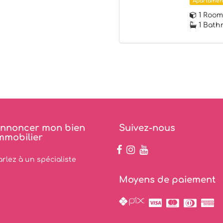
Apartamen
1 Room
1 Bath
nnoncer mon bien
Suivez-nous
mmobilier
arlez à un spécialiste
Moyens de paiement