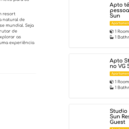
Apto t
pessoas
 resort
Sun
 natural de
Apartamen
e mundial. Seja
frutar de
1 Room
xplorar as
1 Bath
e uma experiência
Apto S
no VG S
Apartamen
1 Room
1 Bath
Studio
Sun Re
Guest