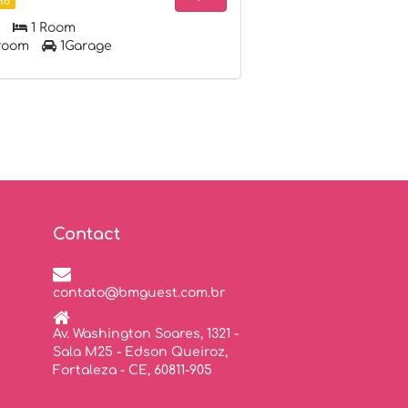
to
1 Room
room
1Garage
Contact
contato@bmguest.com.br
Av. Washington Soares, 1321 -
Sala M25 - Edson Queiroz,
Fortaleza - CE, 60811-905