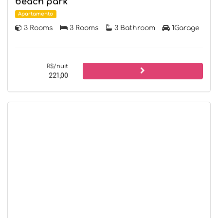
beach park
Apartamento
3 Rooms
3 Rooms
3 Bathroom
1Garage
R$/nuit
221,00