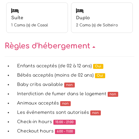
Suíte
Duplo
1 Cama (s) de Casal
2 Cama (s) de Solteiro
Règles d'hébergement
Enfants acceptés (de 02 à 12 ans)
Oui
Bébés acceptés (moins de 02 ans)
Oui
Baby cribs available
non
Interdiction de fumer dans le logement
non
Animaux acceptés
non
Les événements sont autorisés
non
Check-in hours
15:00 - 21:00
Checkout hours
6:00 - 11:00