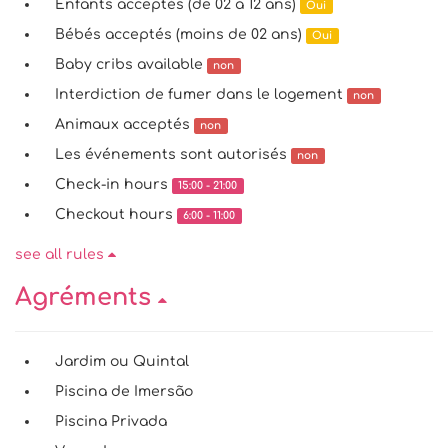
Enfants acceptés (de 02 à 12 ans)
Oui
Bébés acceptés (moins de 02 ans)
Oui
Baby cribs available
non
Interdiction de fumer dans le logement
non
Animaux acceptés
non
Les événements sont autorisés
non
Check-in hours
15:00 - 21:00
Checkout hours
6:00 - 11:00
see all rules
Agréments
Jardim ou Quintal
Piscina de Imersão
Piscina Privada