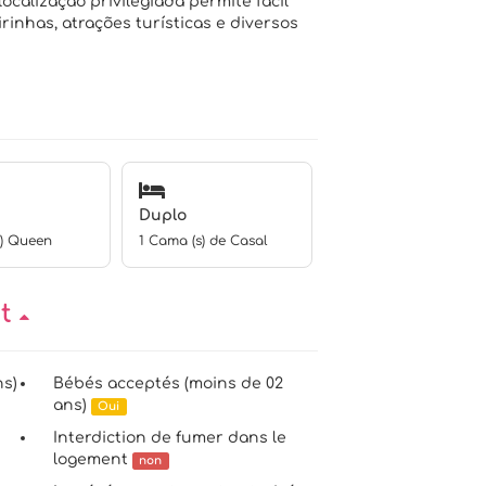
localização privilegiada permite fácil
irinhas, atrações turísticas e diversos
Duplo
s) Queen
1 Cama (s) de Casal
nt
ns)
Bébés acceptés (moins de 02
ans)
Oui
Interdiction de fumer dans le
logement
non