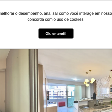
FR
R$ BRL
melhorar o desempenho, analisar como você interage em nosso sit
Réservez ici !
Annoncez votre bien !
Be Guide
Be S
concorda com o uso de cookies.
Assistance aux invités
Ok, entendi!