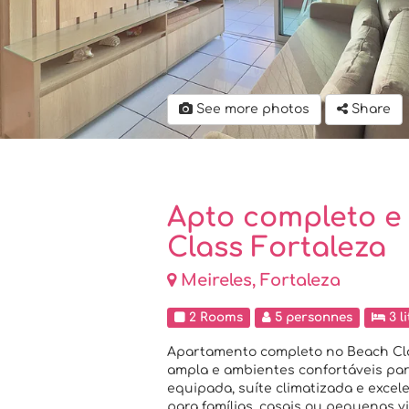
See more photos
Share
Apto completo e
Class Fortaleza
Meireles, Fortaleza
2 Rooms
5 personnes
3 li
Apartamento completo no Beach Cla
ampla e ambientes confortáveis pa
equipada, suíte climatizada e excele
para famílias, casais ou pequenas v