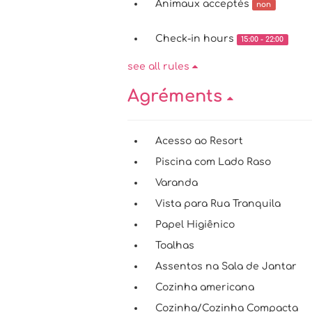
Animaux acceptés
non
Check-in hours
15:00 - 22:00
see all rules
Agréments
Acesso ao Resort
Piscina com Lado Raso
Varanda
Vista para Rua Tranquila
Papel Higiênico
Toalhas
Assentos na Sala de Jantar
Cozinha americana
Cozinha/Cozinha Compacta