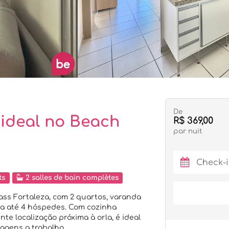
De
 ideal no Beach
R$ 369,00
par nuit
ts
2 salles de bain complètes
ss Fortaleza, com 2 quartos, varanda
ra até 4 hóspedes. Com cozinha
nte localização próxima à orla, é ideal
iagens a trabalho.