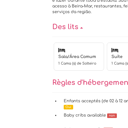
e lazer durante toda a estadia. Sua 
acesso à Beira-Mar, restaurantes, fe
serviços da região.
Des lits
Sala/Área Comum
Suíte
1 Cama (s) de Solteiro
1 Cama (
Règles d'hébergeme
Enfants acceptés (de 02 à 12 a
Oui
Baby cribs available
non