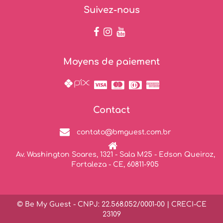
Suivez-nous
Moyens de paiement
Contact
contato@bmguest.com.br
Av. Washington Soares, 1321 - Sala M25 - Edson Queiroz,
Fortaleza - CE, 60811-905
© Be My Guest - CNPJ: 22.568.052/0001-00 | CRECI-CE
23109