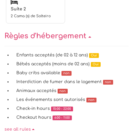
Suíte 2
2 Cama (s) de Solteiro
Règles d'hébergement
Enfants acceptés (de 02 à 12 ans)
Oui
Bébés acceptés (moins de 02 ans)
Oui
Baby cribs available
non
Interdiction de fumer dans le logement
non
Animaux acceptés
non
Les événements sont autorisés
non
Check-in hours
15:00 - 22:00
Checkout hours
6:00 - 11:00
see all rules